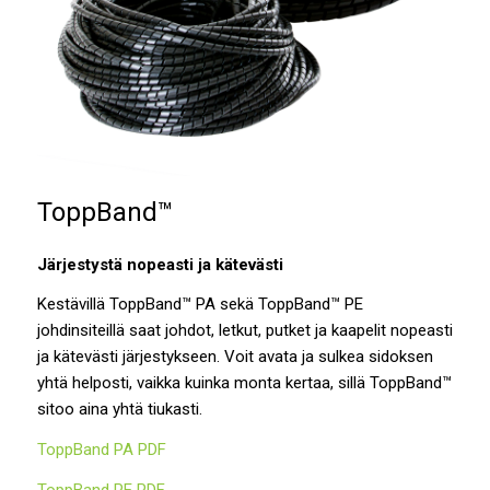
ToppBand™
Järjestystä nopeasti ja kätevästi
Kestävillä ToppBand™ PA sekä ToppBand™ PE
johdinsiteillä saat johdot, letkut, putket ja kaapelit nopeasti
ja kätevästi järjestykseen. Voit avata ja sulkea sidoksen
yhtä helposti, vaikka kuinka monta kertaa, sillä ToppBand™
sitoo aina yhtä tiukasti.
ToppBand PA PDF
ToppBand PE PDF