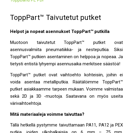
ToppPart™ Taivutetut putket
H
elpot ja nopeat asennukset ToppPart™ putkilla
Muotoon taivutetut ToppPart™ putket ovat
asennusvalmiita pneumatiikka- ja nesteputkia. Siksi
ToppPart™ putkien asentaminen on helppoa ja nopeaa. Ja
tietysti entistä lyhyempi asennusaika merkitsee säästöä!
ToppPart™ putket ovat vaihtoehto kohteisiin, joihin ei
voida asentaa metalliputkia. Räätälöimme ToppPart™
putket asiakkaamme tarpeen mukaan. Voimme valmistaa
sekä 2D ja 3D -muotoja. Saatavana on myös useita
värivaihtoehtoja.
Mitä materiaaleja voimme taivuttaa?
Tällä hetkellä pystymme taivuttamaan PA11, PA12 ja PEX
putkia, joiden ulkohalkaisija on 6 mm – 75 mm.