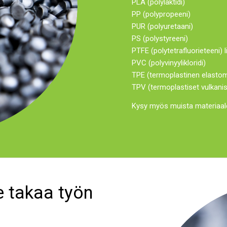
PLA (polylaktidi)
PP (polypropeeni)
PUR (polyuretaani)
PS (polystyreeni)
PTFE (polytetrafluorieteeni) 
PVC (polyvinyylikloridi)
TPE (termoplastinen elastom
TPV (termoplastiset vulkanis
Kysy myös muista materiaale
 takaa työn