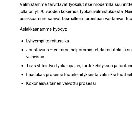
Valmistamme tarvittavat työkalut itse modernilla suunnitt
jolla on yli 70 vuoden kokemus työkaluvalmistuksesta. Nä
asiakkaamme saavat täsmälleen tarpeitaan vastaavan tuo
Asiakkaanamme hyödyt:
Lyhyempi toimitusaika
Joustavuus – voimme helpommin tehdä muutoksia suun
vaiheissa
Tiivis yhteistyö työkalupajan, tuotekehityksen ja tuotann
Laadukas prosessi tuotekehityksestä valmiiksi tuottee
Kokonaisvaltainen valvottu prosessi