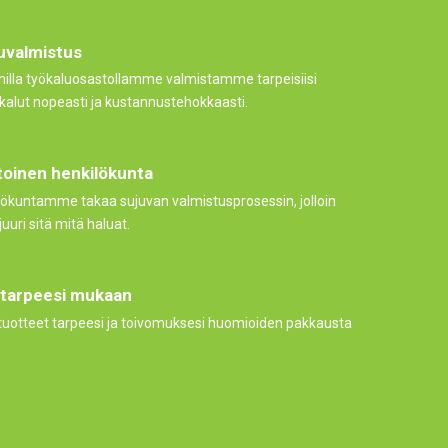
uvalmistus
illa työkaluosastollamme valmistamme tarpeisiisi
ökalut nopeasti ja kustannustehokkaasti.
toinen henkilökunta
lökuntamme takaa sujuvan valmistusprosessin, jolloin
uuri sitä mitä haluat.
 tarpeesi mukaan
uotteet tarpeesi ja toivomuksesi huomioiden pakkausta