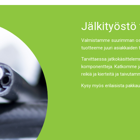
Jälkityöstö
Valmistamme suurimman osan
tuotteeme juuri asiakkaiden 
Tarvittaessa jatkokäsittelemm
komponentteja. Katkomme j
reikiä ja kierteitä ja taivut
Kysy myös erilaisista pakka