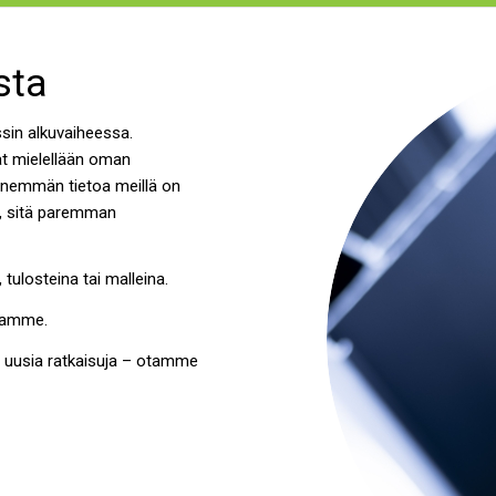
sta
ssin alkuvaiheessa.
at mielellään oman
 enemmän tietoa meillä on
n, sitä paremman
tulosteina tai malleina.
stamme.
t uusia ratkaisuja – otamme