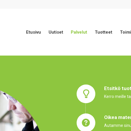
Etusivu
Uutiset
Palvelut
Tuotteet
Toimi
Etsitkö tuot
Kerro meille ta
Oikea mater
Autamme sinua 