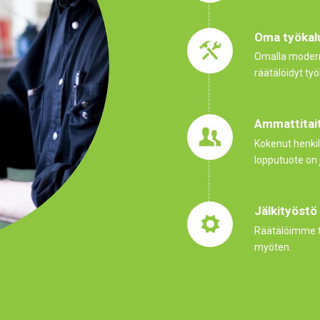
Oma työkal
Omalla modern
räätälöidyt ty
Ammattitai
Kokenut henki
lopputuote on j
Jälkityöstö
Räätälöimme t
myöten.