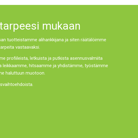
 tarpeesi mukaan
 tuotteistamme alihankkijana ja siten räätälöimme
tarpeita vastaavaksi.
e profiileista, letkuista ja putkista asennusvalmiita
a leikkaamme, hitsaamme ja yhdistämme, työstämme
amme haluttuun muotoon.
usvaihtoehdoista.