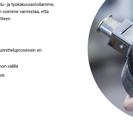
elu- ja työkaluosastollamme,
in voimme varmistaa, että
tteen.
nitteluprosessin eri
on välillä
ksi