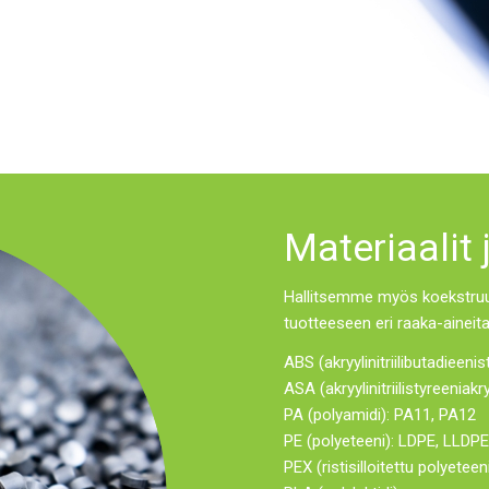
Materiaalit
Hallitsemme myös koekstru
tuotteeseen eri raaka-aineita 
ABS (akryylinitriilibutadieenis
ASA (akryylinitriilistyreeniakry
PA (polyamidi): PA11, PA12
PE (polyeteeni): LDPE, LLDP
PEX (ristisilloitettu polyeteen