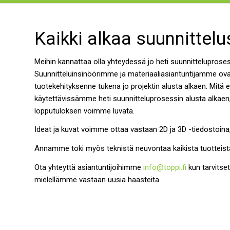
Kaikki alkaa suunnittelu
Meihin kannattaa olla yhteydessä jo heti suunnitteluprose
Suunnitteluinsinöörimme ja materiaaliasiantuntijamme ov
tuotekehityksenne tukena jo projektin alusta alkaen. Mitä
käytettävissämme heti suunnitteluprosessin alusta alkae
lopputuloksen voimme luvata.
Ideat ja kuvat voimme ottaa vastaan 2D ja 3D -tiedostoina, 
Annamme toki myös teknistä neuvontaa kaikista tuottei
Ota yhteyttä asiantuntijoihimme
info@toppi.fi
kun tarvitse
mielellämme vastaan uusia haasteita.