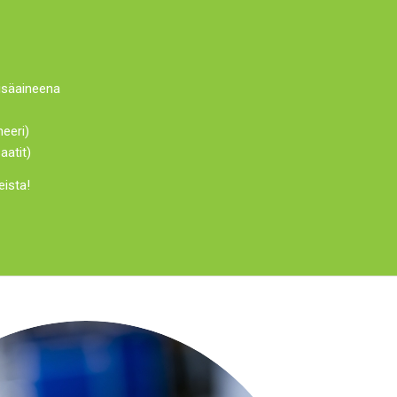
lisäaineena
eeri)
aatit)
ista!