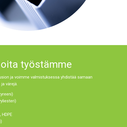
 joita työstämme
usion ja voimme valmistuksessa yhdistää samaan
ja värejä.
tyreeni)
yliesteri)
E, HDPE
i)