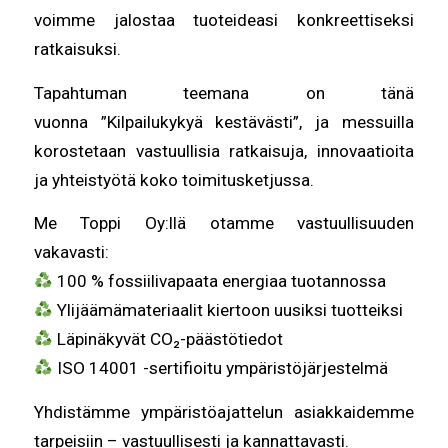
voimme jalostaa tuoteideasi konkreettiseksi
ratkaisuksi.
Tapahtuman teemana on tänä
vuonna ”Kilpailukykyä kestävästi”, ja messuilla
korostetaan vastuullisia ratkaisuja, innovaatioita
ja yhteistyötä koko toimitusketjussa.
Me Toppi Oy:llä otamme vastuullisuuden
vakavasti:
100 % fossiilivapaata energiaa tuotannossa
Ylijäämämateriaalit kiertoon uusiksi tuotteiksi
Läpinäkyvät CO₂-päästötiedot
ISO 14001 -sertifioitu ympäristöjärjestelmä
Yhdistämme ympäristöajattelun asiakkaidemme
tarpeisiin – vastuullisesti ja kannattavasti.