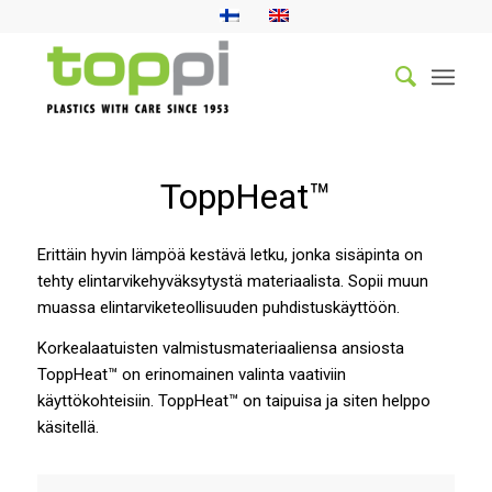
ToppHeat™
Erittäin hyvin lämpöä kestävä letku, jonka sisäpinta on
tehty elintarvikehyväksytystä materiaalista. Sopii muun
muassa elintarviketeollisuuden puhdistuskäyttöön.
Korkealaatuisten valmistusmateriaaliensa ansiosta
ToppHeat™ on erinomainen valinta vaativiin
käyttökohteisiin. ToppHeat™ on taipuisa ja siten helppo
käsitellä.