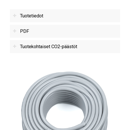
Tuotetiedot
PDF
Tuotekohtaiset CO2-päästöt