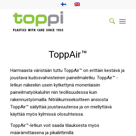
ToppAir™
Harmaasta väristään tuttu ToppAir™ on erittäin kestävä ja
joustava kudosvahvisteinen paineilmaletku. ToppAir™ -
letkun näkeekin usein kytkettynä monenlaisiin
paineilmatyökaluihin niin teollisuudessa kuin
rakennustyömailla. Nitriilikumisekoitteen ansiosta
ToppAir™ säilyttää joustavuutensa ja on miellyttävä
käyttää myös kylmissä olosuhteissa.
ToppAir™-letkun voit saada tilauksesta myös
määrämittaisena ja pikaliittimillä.