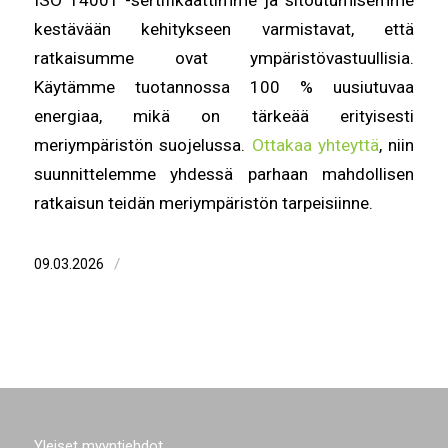
ISO 14001 -sertifikaattimme ja sitoutumisemme
kestävään kehitykseen varmistavat, että
ratkaisumme ovat ympäristövastuullisia.
Käytämme tuotannossa 100 % uusiutuvaa
energiaa, mikä on tärkeää erityisesti
meriympäristön suojelussa.
Ottakaa yhteyttä
, niin
suunnittelemme yhdessä parhaan mahdollisen
ratkaisun teidän meriympäristön tarpeisiinne.
/
09.03.2026
Yleiset myyntiehdot