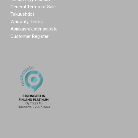
General Terms of Sale
Takuuehdot
Warranty Terms
Asiakasrekisteriseloste
Customer Register