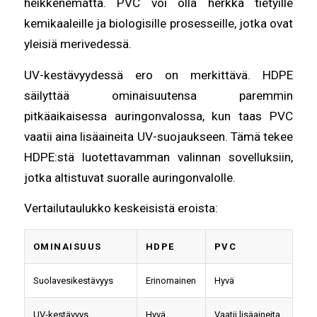
heikkenemättä. PVC voi olla herkkä tietyille
kemikaaleille ja biologisille prosesseille, jotka ovat
yleisiä merivedessä.
UV-kestävyydessä ero on merkittävä. HDPE
säilyttää ominaisuutensa paremmin
pitkäaikaisessa auringonvalossa, kun taas PVC
vaatii aina lisäaineita UV-suojaukseen. Tämä tekee
HDPE:stä luotettavamman valinnan sovelluksiin,
jotka altistuvat suoralle auringonvalolle.
Vertailutaulukko keskeisistä eroista:
OMINAISUUS
HDPE
PVC
Suolavesikestävyys
Erinomainen
Hyvä
UV-kestävyys
Hyvä
Vaatii lisäaineita