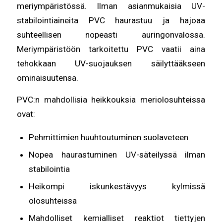
meriympäristössä. Ilman asianmukaisia UV-
stabilointiaineita PVC haurastuu ja hajoaa
suhteellisen nopeasti auringonvalossa.
Meriympäristöön tarkoitettu PVC vaatii aina
tehokkaan UV-suojauksen säilyttääkseen
ominaisuutensa.
PVC:n mahdollisia heikkouksia meriolosuhteissa
ovat:
Pehmittimien huuhtoutuminen suolaveteen
Nopea haurastuminen UV-säteilyssä ilman
stabilointia
Heikompi iskunkestävyys kylmissä
olosuhteissa
Mahdolliset kemialliset reaktiot tiettyjen