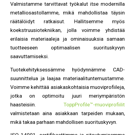
Valmistamme tarvittavat työkalut itse modernilla
metalliosastollamme, mikä mahdollistaa täysin
räätälöidyt ratkaisut. Hallitsemme myös
koekstruusiotekniikan, jolla voimme yhdistää
erilaisia materiaaleja ja ominaisuuksia samaan
tuotteeseen optimaalisen suorituskyvyn
saavuttamiseksi.
Tuotekehityksessämme hyödynnämme CAD-
suunnittelua ja laajaa materiaalituntemustamme.
Voimme kehittää asiakaskohtaisia muoviprofiileja,
jotka on optimoitu juuri meriympäristön
haasteisiin.
ToppProfile™-muoviprofiilit
valmistetaan aina asiakkaan tarpeiden mukaan,
mikä takaa parhaan mahdollisen suorituskyvyn.