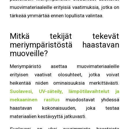
muovimateriaaleille erityisiä vaatimuksia, jotka on
tärkeää ymmärtää ennen lopullista valintaa.
Mitkä tekijät tekevät
meriympäristöstä haastavan
muoveille?
Meriympäristö asettaa muovimateriaaleille
erityisen vaativat olosuhteet, jotka voivat
heikentää niiden ominaisuuksia merkittävästi.
Suolavesi, UV-säteily, lämpötilavaihtelut ja
mekaaninen rasitus
muodostavat yhdessä
haastavan kokonaisuuden, joka testaa
materiaalien kestävyyttä jatkuvasti.
Suolavesi on yksi suurimmista haasteista