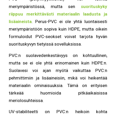
meriympäristössä, mutta sen
suorituskyky
riippuu merkittävästi materiaalin laadusta ja
lisäaineista
. Perus-PVC ei ole yhtä luontaisesti
meriympäristöön sopiva kuin HDPE, mutta oikein
formuloidut PVC-seokset voivat tarjota hyvän
suorituskyvyn tietyissä sovelluksissa.
PVC:n suolavedenkestävyys on kohtuullinen,
mutta se ei ole yhtä erinomainen kuin HDPE:n.
Suolavesi voi ajan myötä vaikuttaa PVC:n
pehmittimiin ja lisäaineisiin, mikä voi heikentää
materiaalin ominaisuuksia. Tämä on erityisen
tärkeää huomioida pitkäaikaisissa
meriolosuhteissa.
UV-stabiliteetti on PVC:n heikoin kohta