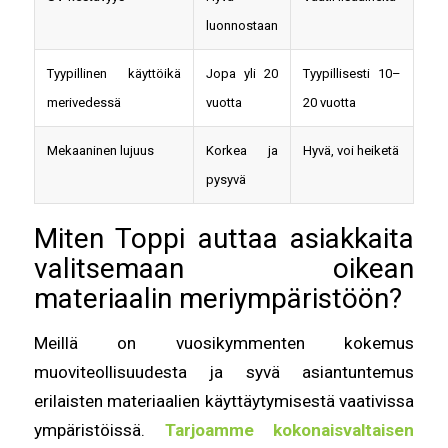
luonnostaan
Tyypillinen käyttöikä
Jopa yli 20
Tyypillisesti 10–
merivedessä
vuotta
20 vuotta
Mekaaninen lujuus
Korkea ja
Hyvä, voi heiketä
pysyvä
Miten Toppi auttaa asiakkaita
valitsemaan oikean
materiaalin meriympäristöön?
Meillä on vuosikymmenten kokemus
muoviteollisuudesta ja syvä asiantuntemus
erilaisten materiaalien käyttäytymisestä vaativissa
ympäristöissä.
Tarjoamme kokonaisvaltaisen