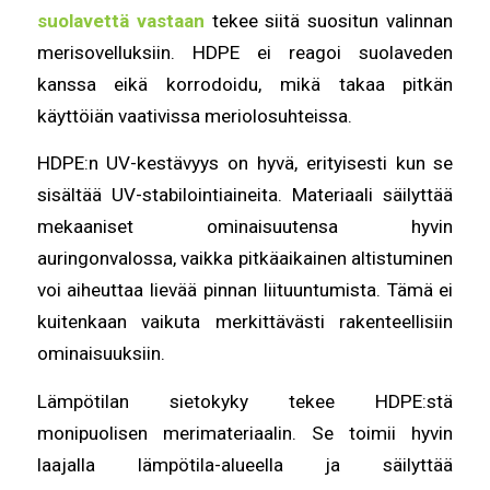
suolavettä vastaan
tekee siitä suositun valinnan
merisovelluksiin. HDPE ei reagoi suolaveden
kanssa eikä korrodoidu, mikä takaa pitkän
käyttöiän vaativissa meriolosuhteissa.
HDPE:n UV-kestävyys on hyvä, erityisesti kun se
sisältää UV-stabilointiaineita. Materiaali säilyttää
mekaaniset ominaisuutensa hyvin
auringonvalossa, vaikka pitkäaikainen altistuminen
voi aiheuttaa lievää pinnan liituuntumista. Tämä ei
kuitenkaan vaikuta merkittävästi rakenteellisiin
ominaisuuksiin.
Lämpötilan sietokyky tekee HDPE:stä
monipuolisen merimateriaalin. Se toimii hyvin
laajalla lämpötila-alueella ja säilyttää