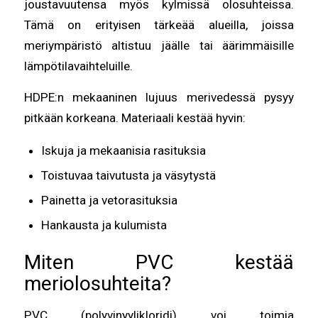
joustavuutensa myös kylmissä olosuhteissa.
Tämä on erityisen tärkeää alueilla, joissa
meriympäristö altistuu jäälle tai äärimmäisille
lämpötilavaihteluille.
HDPE:n mekaaninen lujuus merivedessä pysyy
pitkään korkeana. Materiaali kestää hyvin:
Iskuja ja mekaanisia rasituksia
Toistuvaa taivutusta ja väsytystä
Painetta ja vetorasituksia
Hankausta ja kulumista
Miten PVC kestää
meriolosuhteita?
PVC (polyvinyylikloridi) voi toimia