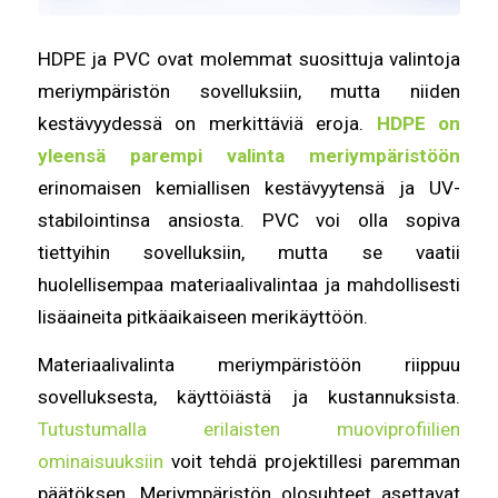
HDPE ja PVC ovat molemmat suosittuja valintoja
meriympäristön sovelluksiin, mutta niiden
kestävyydessä on merkittäviä eroja.
HDPE on
yleensä parempi valinta meriympäristöön
erinomaisen kemiallisen kestävyytensä ja UV-
stabilointinsa ansiosta. PVC voi olla sopiva
tiettyihin sovelluksiin, mutta se vaatii
huolellisempaa materiaalivalintaa ja mahdollisesti
lisäaineita pitkäaikaiseen merikäyttöön.
Materiaalivalinta meriympäristöön riippuu
sovelluksesta, käyttöiästä ja kustannuksista.
Tutustumalla erilaisten muoviprofiilien
ominaisuuksiin
voit tehdä projektillesi paremman
päätöksen. Meriympäristön olosuhteet asettavat