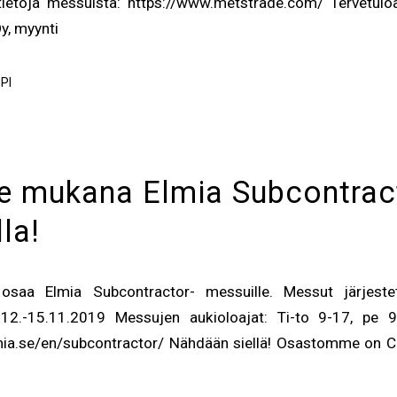
ätietoja messuista: https://www.metstrade.com/ Tervetul
y, myynti
PI
 mukana Elmia Subcontrac
la!
saa Elmia Subcontractor- messuille. Messut järjestet
12.-15.11.2019 Messujen aukioloajat: Ti-to 9-17, pe 9-
mia.se/en/subcontractor/ Nähdään siellä! Osastomme on C0