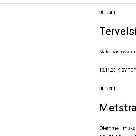
UUTISET
Terveis
Nähdään osastol
13.11.2019
BY
TOP
UUTISET
Metstr
Olemme mukan