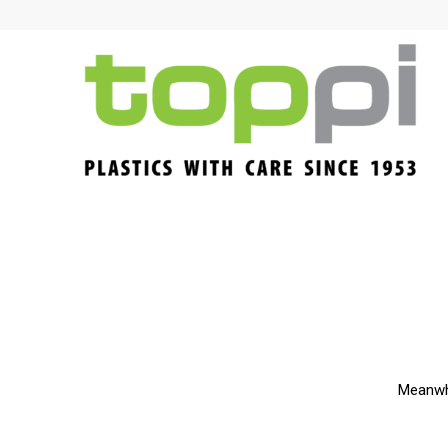
Meanwhi