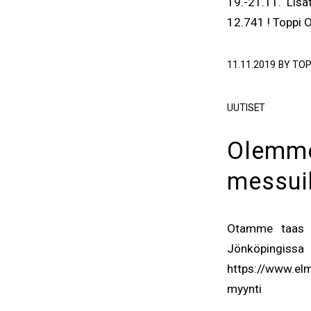
19.-21.11. Lis
12.741 ! Toppi O
11.11.2019
BY
TOP
UUTISET
Olemme
messuil
Otamme taas o
Jönköpingissa 
https://www.el
myynti