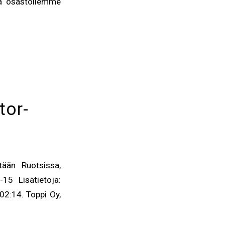
oa osastollemme
tor-
ään Ruotsissa,
15 Lisätietoja:
2:14. Toppi Oy,