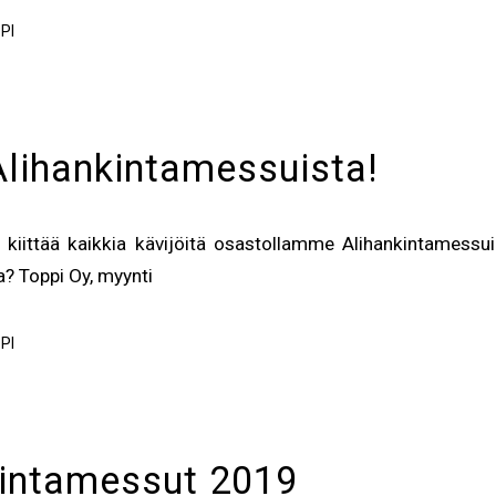
PI
Alihankintamessuista!
kiittää kaikkia kävijöitä osastollamme Alihankintamessu
a? Toppi Oy, myynti
PI
kintamessut 2019