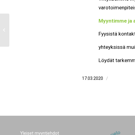
varotoimenpiteis
Myyntimme ja a
PlastExpo Nordic- messut
Fyysistä kontak
yhteyksissä muil
Löydät tarkemma
/
17.03.2020
Yleiset myyntiehdot