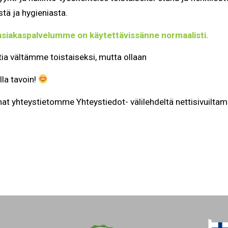
tä ja hygieniasta.
siakaspalvelumme on käytettävissänne normaalisti.
tia vältämme toistaiseksi, mutta ollaan
la tavoin!
t yhteystietomme Yhteystiedot- välilehdeltä nettisivuilta