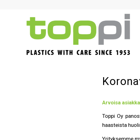
Koronav
Arvoisa asiak
Toppi Oy panos
haasteista huol
Yrityksemme myy