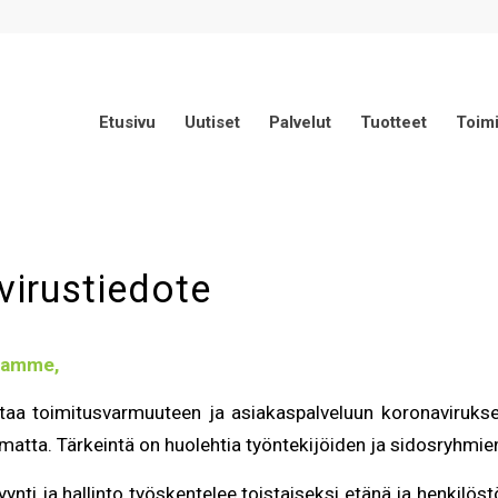
Etusivu
Uutiset
Palvelut
Tuotteet
Toimi
irustiedote
kaamme,
taa toimitusvarmuuteen ja asiakaspalveluun koronavirukse
imatta. Tärkeintä on huolehtia työntekijöiden ja sidosryhmi
nti ja hallinto työskentelee toistaiseksi etänä ja henkilös