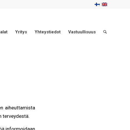
alat
Yritys
Yhteystiedot
Vastuullisuus
n aiheuttamista
en terveydestä.
töä informoidaan