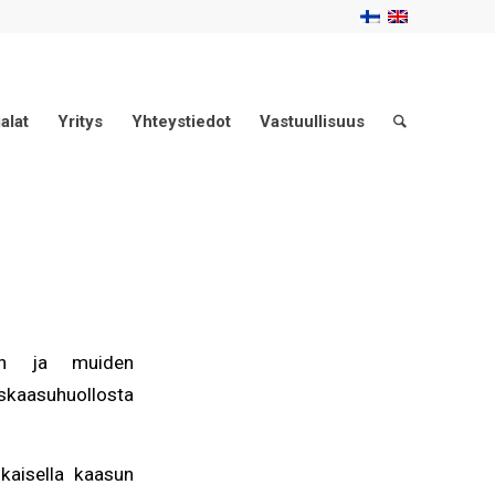
alat
Yritys
Yhteystiedot
Vastuullisuus
man ja muiden
aasuhuollosta
kaisella kaasun