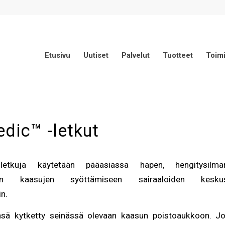
Etusivu
Uutiset
Palvelut
Tuotteet
Toimi
dic™ -letkut
letkuja käytetään pääasiassa hapen, hengitysil
listen kaasujen syöttämiseen sairaaloiden keskusk
in.
nsä kytketty seinässä olevaan kaasun poistoaukkoon. Jo