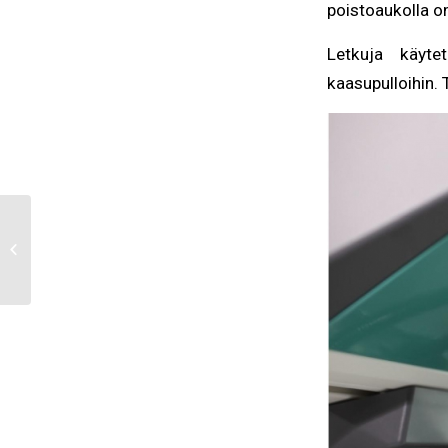
poistoaukolla on
Letkuja käyte
kaasupulloihin. 
Pysykää turvassa