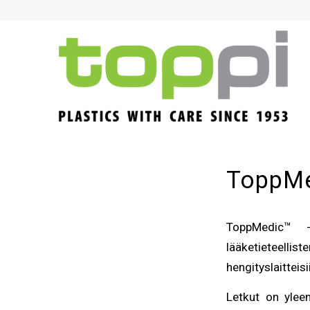
ToppMe
ToppMedic™ -
lääketieteel
hengityslaitteisi
Letkut on ylee