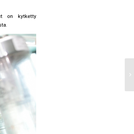
ut on kytketty
sta.
Tu