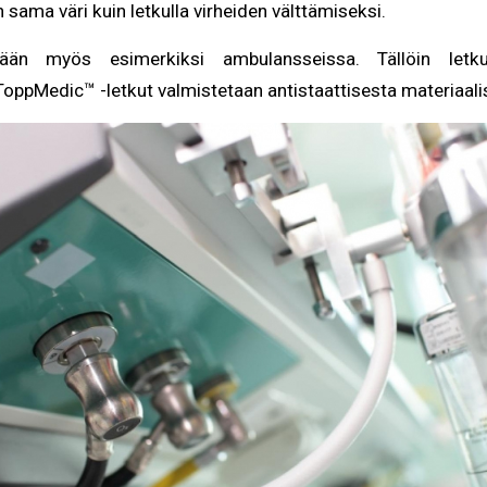
 sama väri kuin letkulla virheiden välttämiseksi.
tään myös esimerkiksi ambulansseissa. Tällöin letk
ToppMedic™ -letkut valmistetaan antistaattisesta materiaali