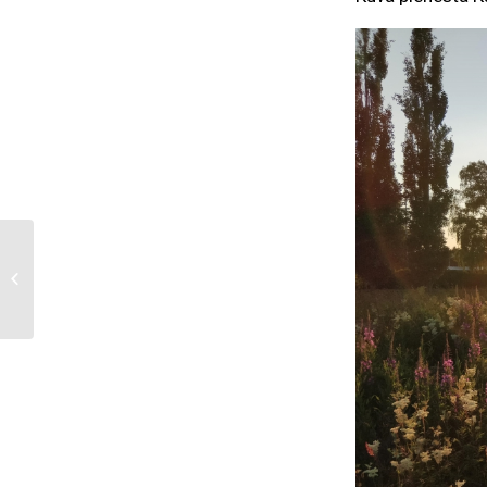
Tuotantoseisaus heinäkuussa