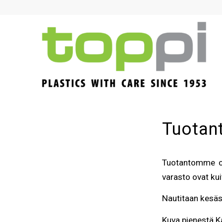
Tuotan
Tuotantomme on 
varasto ovat kui
Nautitaan kesäs
Kuva pienestä K