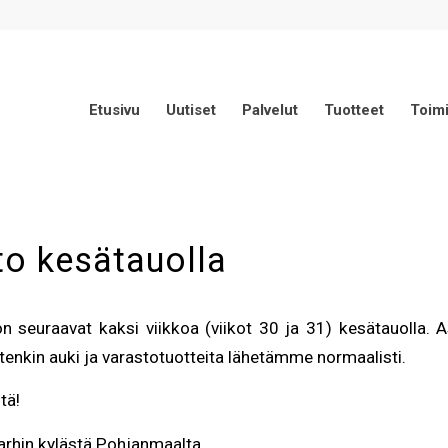
Etusivu
Uutiset
Palvelut
Tuotteet
Toimi
to kesätauolla
seuraavat kaksi viikkoa (viikot 30 ja 31) kesätauolla. A
tenkin auki ja varastotuotteita lähetämme normaalisti.
tä!
arhin kylästä Pohjanmaalta.