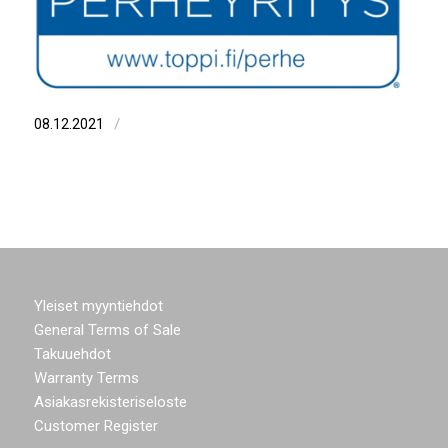
/
08.12.2021
Yleiset myyntiehdot
General Terms of Sale
Takuuehdot
Warranty Terms
Asiakasrekisteriseloste
Customer Register