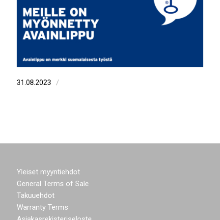
/
31.08.2023
Yleiset myyntiehdot
General Terms of Sale
Takuuehdot
Warranty Terms
Asiakasrekisteriseloste