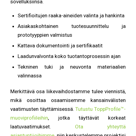
sovelluksiinsa.
Sertifioitujen raaka-aineiden valinta ja hankinta
Asiakaskohtainen tuotesuunnittelu ja
prototyyppien valmistus
Kattava dokumentointi ja sertifikaatit
Laadunvalvonta koko tuotantoprosessin ajan
Tekninen tuki ja neuvonta materiaalien
valinnassa
Merkittävä osa liikevaihdostamme tulee viennistä,
mikä osoittaa osaamisemme kansainvälisten
vaatimusten täyttämisessä.
Tutustu ToppProfile™-
muoviprofiileihin
, jotka täyttävät korkeat
laatuvaatimukset.
Ota yhteyttä
asiantuntijoihimme
, niin keskustelemme projektisi