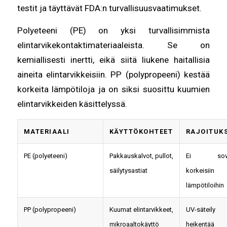
testit ja täyttävät FDA:n turvallisuusvaatimukset.
Polyeteeni (PE) on yksi turvallisimmista
elintarvikekontaktimateriaaleista. Se on
kemiallisesti inertti, eikä siitä liukene haitallisia
aineita elintarvikkeisiin. PP (polypropeeni) kestää
korkeita lämpötiloja ja on siksi suosittu kuumien
elintarvikkeiden käsittelyssä.
MATERIAALI
KÄYTTÖKOHTEET
RAJOITUK
PE (polyeteeni)
Pakkauskalvot, pullot,
Ei sove
säilytysastiat
korkeisiin
lämpötiloihin
PP (polypropeeni)
Kuumat elintarvikkeet,
UV-säteily 
mikroaaltokäyttö
heikentää