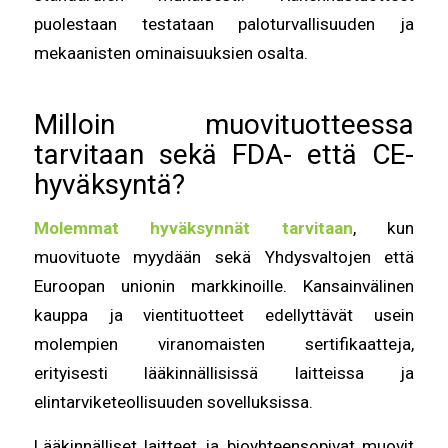
puolestaan testataan paloturvallisuuden ja
mekaanisten ominaisuuksien osalta.
Milloin muovituotteessa
tarvitaan sekä FDA- että CE-
hyväksyntä?
Molemmat hyväksynnät tarvitaan
, kun
muovituote myydään sekä Yhdysvaltojen että
Euroopan unionin markkinoille. Kansainvälinen
kauppa ja vientituotteet edellyttävät usein
molempien viranomaisten sertifikaatteja,
erityisesti lääkinnällisissä laitteissa ja
elintarviketeollisuuden sovelluksissa.
Lääkinnälliset laitteet ja bioyhteensopivat muovit