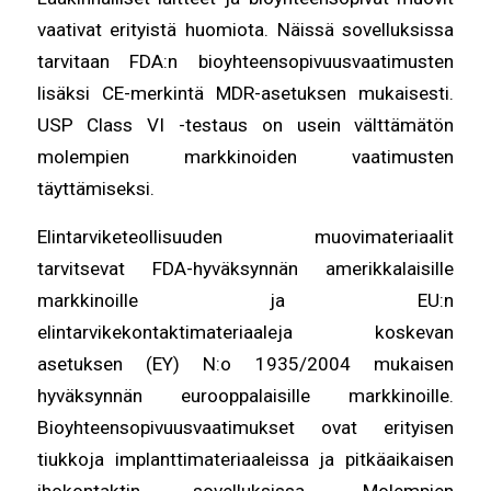
vaativat erityistä huomiota. Näissä sovelluksissa
tarvitaan FDA:n bioyhteensopivuusvaatimusten
lisäksi CE-merkintä MDR-asetuksen mukaisesti.
USP Class VI -testaus on usein välttämätön
molempien markkinoiden vaatimusten
täyttämiseksi.
Elintarviketeollisuuden muovimateriaalit
tarvitsevat FDA-hyväksynnän amerikkalaisille
markkinoille ja EU:n
elintarvikekontaktimateriaaleja koskevan
asetuksen (EY) N:o 1935/2004 mukaisen
hyväksynnän eurooppalaisille markkinoille.
Bioyhteensopivuusvaatimukset ovat erityisen
tiukkoja implanttimateriaaleissa ja pitkäaikaisen
ihokontaktin sovelluksissa. Molempien