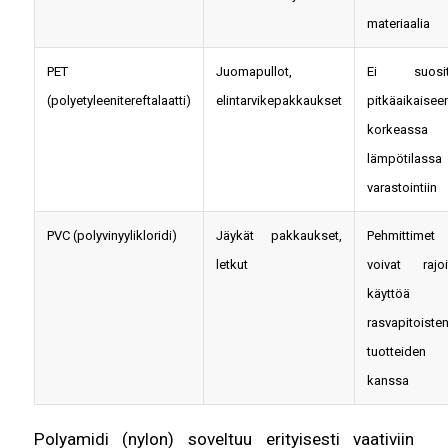
materiaalia
PET
Juomapullot,
Ei suosite
(polyetyleenitereftalaatti)
elintarvikepakkaukset
pitkäaikaisee
korkeassa
lämpötilassa
varastointiin
PVC (polyvinyylikloridi)
Jäykät pakkaukset,
Pehmittimet
letkut
voivat rajoi
käyttöä
rasvapitoiste
tuotteiden
kanssa
Polyamidi (nylon) soveltuu erityisesti vaativiin