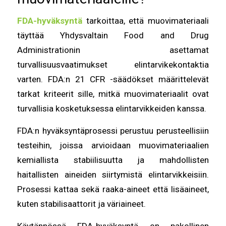
FDA-hyväksyntä
tarkoittaa, että muovimateriaali
täyttää Yhdysvaltain Food and Drug
Administrationin asettamat
turvallisuusvaatimukset elintarvikekontaktia
varten. FDA:n 21 CFR -säädökset määrittelevät
tarkat kriteerit sille, mitkä muovimateriaalit ovat
turvallisia kosketuksessa elintarvikkeiden kanssa.
FDA:n hyväksyntäprosessi perustuu perusteellisiin
testeihin, joissa arvioidaan muovimateriaalien
kemiallista stabiilisuutta ja mahdollisten
haitallisten aineiden siirtymistä elintarvikkeisiin.
Prosessi kattaa sekä raaka-aineet että lisäaineet,
kuten stabilisaattorit ja väriaineet.
Käytännössä FDA-hyväksyntä on pakollinen