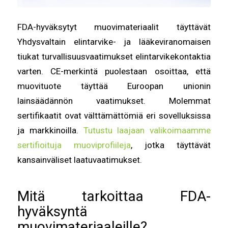
FDA-hyväksytyt muovimateriaalit täyttävät
Yhdysvaltain elintarvike- ja lääkeviranomaisen
tiukat turvallisuusvaatimukset elintarvikekontaktia
varten. CE-merkintä puolestaan osoittaa, että
muovituote täyttää Euroopan unionin
lainsäädännön vaatimukset. Molemmat
sertifikaatit ovat välttämättömiä eri sovelluksissa
ja markkinoilla.
Tutustu laajaan valikoimaamme
sertifioituja muoviprofiileja
, jotka täyttävät
kansainväliset laatuvaatimukset.
Mitä tarkoittaa FDA-
hyväksyntä
muovimateriaaleille?