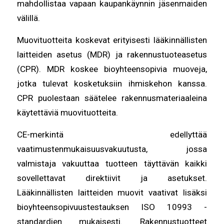
mahdollistaa vapaan kaupankäynnin jäsenmaiden
välillä.
Muovituotteita koskevat erityisesti lääkinnällisten
laitteiden asetus (MDR) ja rakennustuoteasetus
(CPR). MDR koskee bioyhteensopivia muoveja,
jotka tulevat kosketuksiin ihmiskehon kanssa.
CPR puolestaan säätelee rakennusmateriaaleina
käytettäviä muovituotteita.
CE-merkintä edellyttää
vaatimustenmukaisuusvakuutusta, jossa
valmistaja vakuuttaa tuotteen täyttävän kaikki
sovellettavat direktiivit ja asetukset.
Lääkinnällisten laitteiden muovit vaativat lisäksi
bioyhteensopivuustestauksen ISO 10993 -
standardien mukaisesti. Rakennustuotteet