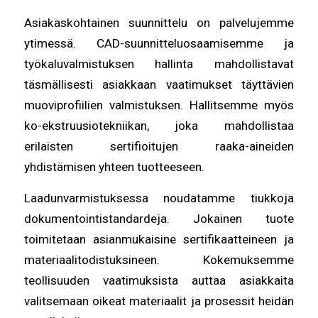
Asiakaskohtainen suunnittelu on palvelujemme
ytimessä. CAD-suunnitteluosaamisemme ja
työkaluvalmistuksen hallinta mahdollistavat
täsmällisesti asiakkaan vaatimukset täyttävien
muoviprofiilien valmistuksen. Hallitsemme myös
ko-ekstruusiotekniikan, joka mahdollistaa
erilaisten sertifioitujen raaka-aineiden
yhdistämisen yhteen tuotteeseen.
Laadunvarmistuksessa noudatamme tiukkoja
dokumentointistandardeja. Jokainen tuote
toimitetaan asianmukaisine sertifikaatteineen ja
materiaalitodistuksineen. Kokemuksemme
teollisuuden vaatimuksista auttaa asiakkaita
valitsemaan oikeat materiaalit ja prosessit heidän