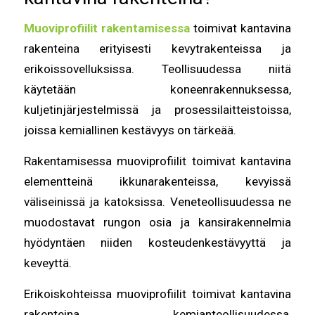
Muoviprofiilit rakentamisessa
toimivat kantavina
rakenteina erityisesti kevytrakenteissa ja
erikoissovelluksissa. Teollisuudessa niitä
käytetään koneenrakennuksessa,
kuljetinjärjestelmissä ja prosessilaitteistoissa,
joissa kemiallinen kestävyys on tärkeää.
Rakentamisessa muoviprofiilit toimivat kantavina
elementteinä ikkunarakenteissa, kevyissä
väliseinissä ja katoksissa. Veneteollisuudessa ne
muodostavat rungon osia ja kansirakennelmia
hyödyntäen niiden kosteudenkestävyyttä ja
keveyttä.
Erikoiskohteissa muoviprofiilit toimivat kantavina
rakenteina kemianteollisuudessa,