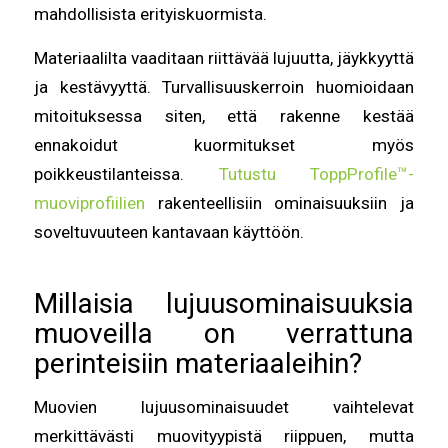
mahdollisista erityiskuormista.
Materiaalilta vaaditaan riittävää lujuutta, jäykkyyttä
ja kestävyyttä. Turvallisuuskerroin huomioidaan
mitoituksessa siten, että rakenne kestää
ennakoidut kuormitukset myös
poikkeustilanteissa.
Tutustu ToppProfile™-
muoviprofiilien
rakenteellisiin ominaisuuksiin ja
soveltuvuuteen kantavaan käyttöön.
Millaisia lujuusominaisuuksia
muoveilla on verrattuna
perinteisiin materiaaleihin?
Muovien lujuusominaisuudet vaihtelevat
merkittävästi muovityypistä riippuen, mutta