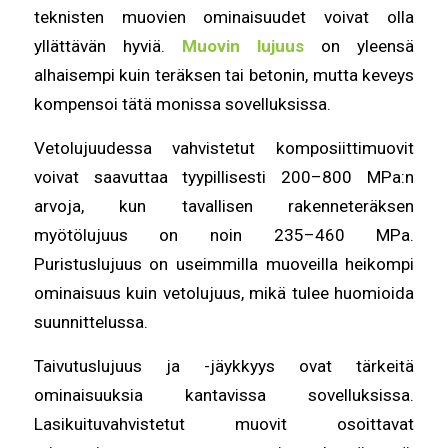
teknisten muovien ominaisuudet voivat olla
yllättävän hyviä.
Muovin lujuus
on yleensä
alhaisempi kuin teräksen tai betonin, mutta keveys
kompensoi tätä monissa sovelluksissa.
Vetolujuudessa vahvistetut komposiittimuovit
voivat saavuttaa tyypillisesti 200–800 MPa:n
arvoja, kun tavallisen rakenneteräksen
myötölujuus on noin 235–460 MPa.
Puristuslujuus on useimmilla muoveilla heikompi
ominaisuus kuin vetolujuus, mikä tulee huomioida
suunnittelussa.
Taivutuslujuus ja -jäykkyys ovat tärkeitä
ominaisuuksia kantavissa sovelluksissa.
Lasikuituvahvistetut muovit osoittavat