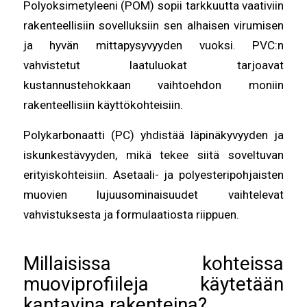
Polyoksimetyleeni (POM) sopii tarkkuutta vaativiin
rakenteellisiin sovelluksiin sen alhaisen virumisen
ja hyvän mittapysyvyyden vuoksi. PVC:n
vahvistetut laatuluokat tarjoavat
kustannustehokkaan vaihtoehdon moniin
rakenteellisiin käyttökohteisiin.
Polykarbonaatti (PC) yhdistää läpinäkyvyyden ja
iskunkestävyyden, mikä tekee siitä soveltuvan
erityiskohteisiin. Asetaali- ja polyesteripohjaisten
muovien lujuusominaisuudet vaihtelevat
vahvistuksesta ja formulaatiosta riippuen.
Millaisissa kohteissa
muoviprofiileja käytetään
kantavina rakenteina?