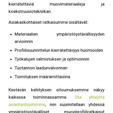
kierrätettäviä muovimateriaaleja ja
koekstruusiotekniikan.
Asiakaskohtaiset ratkaisumme sisältävät:
Materiaalien ympäristöystävällisyyden
arvioinnin
Profiilisuunnittelun kierrätettävyys huomioiden
Työkalujen valmistuksen ja optimoinnin
Tuotannon laadunvalvonnan
Toimituksen määrämittaisina
Kestävän kehityksen sitoumuksemme näkyy
kaikessa toiminnassamme.
Ota yhteyttä
asiantuntijoihimme
, niin suunnitellaan yhdessä
ympäristöystävälliset muoviprofiiliratkaisut