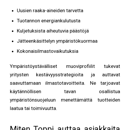
Uusien raaka-aineiden tarvetta
Tuotannon energiankulutusta
Kuljetuksista aiheutuvia päästöjä
Jätteenkäsittelyn ympäristökuormaa
Kokonaisilmastovaikutuksia
Ympäristöystävälliset muoviprofiilit tukevat
yritysten kestävyysstrategioita ja auttavat
saavuttamaan ilmastotavoitteita. Ne tarjoavat
käytännöllisen tavan osallistua
ympäristönsuojeluun menettämättä tuotteiden
laatua tai toimivuutta.
Miten Toppi auttaa asiakkaita