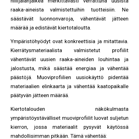
hiilijalanjälkeä merkittävästi verrattuna uusista
raaka-aineista valmistettuihin tuotteisiin. Ne
säästävät luonnonvaroja, vähentävät jätteen
määrää ja edistävät kiertotaloutta.
Ympäristöhyödyt ovat konkreettisia ja mitattavia.
Kierrätysmateriaalista valmistetut profiilit
vähentävät uusien raaka-aineiden louhintaa ja
jalostusta, mikä säästää energiaa ja vähentää
päästöjä. Muoviprofiilien uusiokäyttö pidentää
materiaalien elinkaarta ja vähentää kaatopaikalle
päätyvän jätteen määrää.
Kiertotalouden näkökulmasta
ympäristöystävälliset muoviprofiilit luovat suljetun
kierron, jossa materiaalit pysyvät käytössä
mahdollisimman pitkään. Tämä vähentää: