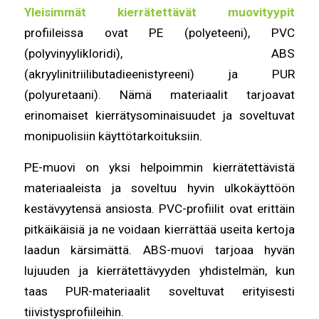
Yleisimmät kierrätettävät muovityypit
profiileissa ovat PE (polyeteeni), PVC
(polyvinyylikloridi), ABS
(akryylinitriilibutadieenistyreeni) ja PUR
(polyuretaani). Nämä materiaalit tarjoavat
erinomaiset kierrätysominaisuudet ja soveltuvat
monipuolisiin käyttötarkoituksiin.
PE-muovi on yksi helpoimmin kierrätettävistä
materiaaleista ja soveltuu hyvin ulkokäyttöön
kestävyytensä ansiosta. PVC-profiilit ovat erittäin
pitkäikäisiä ja ne voidaan kierrättää useita kertoja
laadun kärsimättä. ABS-muovi tarjoaa hyvän
lujuuden ja kierrätettävyyden yhdistelmän, kun
taas PUR-materiaalit soveltuvat erityisesti
tiivistysprofiileihin.