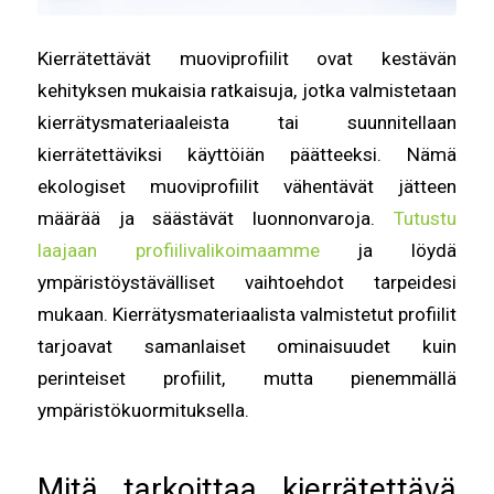
Kierrätettävät muoviprofiilit ovat kestävän
kehityksen mukaisia ratkaisuja, jotka valmistetaan
kierrätysmateriaaleista tai suunnitellaan
kierrätettäviksi käyttöiän päätteeksi. Nämä
ekologiset muoviprofiilit vähentävät jätteen
määrää ja säästävät luonnonvaroja.
Tutustu
laajaan profiilivalikoimaamme
ja löydä
ympäristöystävälliset vaihtoehdot tarpeidesi
mukaan. Kierrätysmateriaalista valmistetut profiilit
tarjoavat samanlaiset ominaisuudet kuin
perinteiset profiilit, mutta pienemmällä
ympäristökuormituksella.
Mitä tarkoittaa kierrätettävä